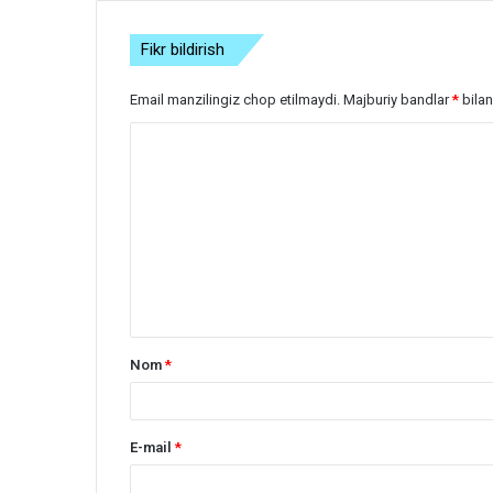
Fikr bildirish
Email manzilingiz chop etilmaydi.
Majburiy bandlar
*
bilan
S
h
a
r
h
*
Nom
*
E-mail
*