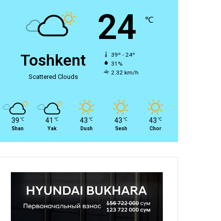
24
℃
Toshkent
39º - 24º
31%
2.32 km/h
Scattered Clouds
39
41
43
43
43
℃
℃
℃
℃
℃
Shan
Yak
Dush
Sesh
Chor