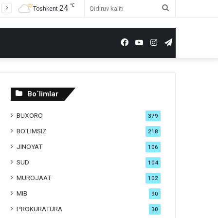
℃
24
Qidiruv
Toshkent
kaliti
Facebook
YouTube
Instagram
Telegram
Bo`limlar
BUXORO
379
BO'LIMSIZ
218
JINOYAT
106
SUD
104
MUROJAAT
102
MIB
90
PROKURATURA
30