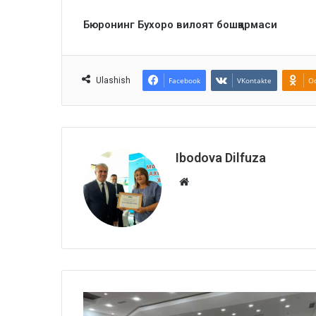
Бюронинг Бухоро вилоят бошқармаси
Ulashish
Facebook
VKontakte
Od
Ibodova Dilfuza
Website