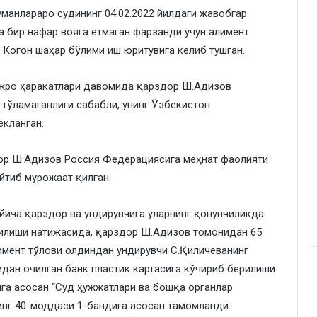
манлараро судининг 04.02.2022 йилдаги жавобгар
 бир нафар вояга етмаган фарзанди учун алимент
 Когон шаҳар бўлими иш юритувига келиб тушган.
ижро ҳаракатлари давомида қарздор Ш.Адизов
тўламаганлиги сабабли, унинг Ўзбекистон
екланган.
ор Ш.Адизов Россия Федерациясига меҳнат фаолияти
йтиб мурожаат қилган.
ича қарздор ва ундирувчига уларнинг қонунчиликда
рилиши натижасида, қарздор Ш.Адизов томонидан 65
имент тўлови олдиндан ундирувчи С.Қиличеванинг
дан очилган банк пластик картасига кўчириб берилиши
га асосан “Суд ҳужжатлари ва бошқа органлар
нинг 40-моддаси 1-бандига асосан тамомланди.