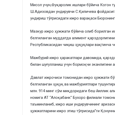
Мисол учун,Фуқаролик ишлари бўйича Когон ту
Ш.Адизовдан ундирувчи С.Қиличева фойдасига
ундириш тўғрисидаги ижро варақаси Бюронинг
Мазкур ижро ҳужжати бўйича олиб борилган 
белгиланган муддатда алимент қарздорлигини 
Республикасидан чиқиш ҳуқуқлари вақтинча ч
Мажбурий ижро ҳаракатлари давомида, қарзд
билан шуғулланиш учун бормоқчи эканлигини а
Давлат ижрочиси томонидан ижро ҳужжати бўй
белгиланган ҳуқуқ ва мажбуриятлари тушунти
млн. 914 минг сўм миқдоридаги беш йиллик ал
номига АТ “Алоқабанк” Бухоро филиали томони
таъминланиб, ижро иши ундирувчининг аризаси
ҳужжатларини ижро этиш тўғрисида”ги Қонун