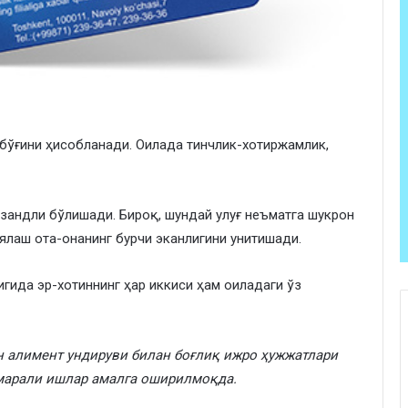
 бўғини ҳисобланади. Оилада тинчлик-хотиржамлик,
зандли бўлишади. Бироқ, шундай улуғ неъматга шукрон
ялаш ота-онанинг бурчи эканлигини унитишади.
игида эр-хотиннинг ҳар иккиси ҳам оиладаги ўз
 алимент ундируви билан боғлиқ ижро ҳужжатлари
марали ишлар амалга оширилмоқда.