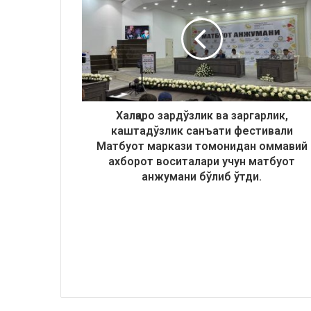
Халқаро зардўзлик ва заргарлик,
каштадўзлик санъати фестивали
Матбуот маркази томонидан оммавий
ахборот воситалари учун матбуот
анжумани бўлиб ўтди.