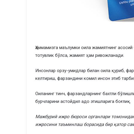
Ҳаммамизга маълумки оила жамиятнинг асосий
тотувлик бўлса, жамият ҳам ривожланади.
Инсонлар орзу-умидлар билан оила қуриб, фар
келтириш, фарзандини комил инсон этиб тарби
Оиланинг тинч, фарзандларнинг бахтли бўлишл
бурчларини астойдил адо этишларига боғлиқ.
Мажбурий ижро бюроси органлари томонидан
ижросини таъминлаш борасида бир қатор са