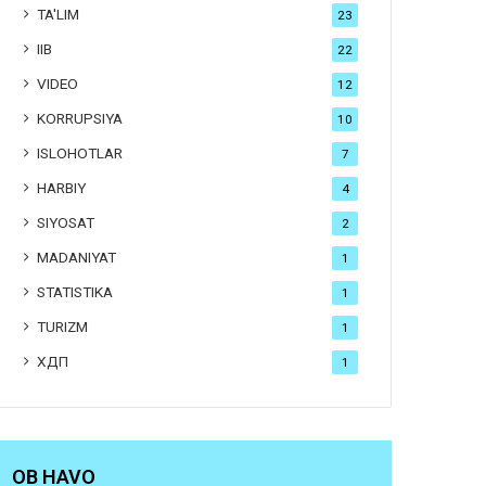
TA'LIM
23
IIB
22
VIDEO
12
KORRUPSIYA
10
ISLOHOTLAR
7
HARBIY
4
SIYOSAT
2
MADANIYAT
1
STATISTIKA
1
TURIZM
1
ХДП
1
OB HAVO