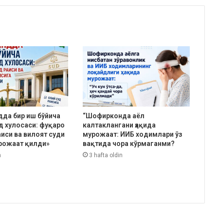
да бир иш бўйича
“Шофирконда аёл
уд хулосаси: фуқаро
калтаклангани ҳақида
аиси ва вилоят суди
мурожаат: ИИБ ходимлари ўз
рожаат қилди»
вақтида чора кўрмаганми?
n
3 hafta oldin