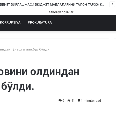
ШОФИРКОН ТИББИЁТ БИРЛАШМАСИ БЮДЖЕТ МАБЛАҒЛАРИНИ ТАЛОН-ТАРОЖ ҚИЛИНГАНИ РОСТМИ?
KORRUPSIYA
PROKURATURA
индан тўлашга мажбур бўлди.
овини олдиндан
 бўлди.
0
41
1 minute read