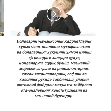
Болаларни умуминсоний қадриятларни
ҳурматлаш, оналикни муҳофаза этиш
ва болаларнинг ҳуқуқини ҳимоя қилиш
тўғрисидаги халқаро ҳуқуқ
қоидаларига содиқ бўлиш, маънавий
меросни сақлаш ва ривожлантириш,
юксак ватанпарварлик, софлик ва
ҳалоллик руҳида тарбиялаш, уларни
ижтимоий фойдали меҳнатга тайёрлаш
ота-оналарнинг конституциявий ва
маънавий бурчидир.