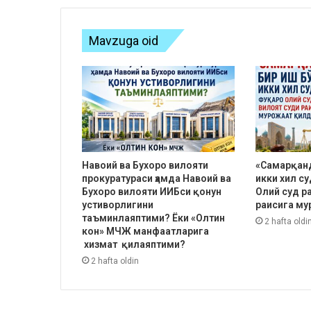
Mavzuga oid
Навоий ва Бухоро вилояти
«Самарқанд
прокуратураси ҳамда Навоий ва
икки хил с
Бухоро вилояти ИИБси қонун
Олий суд р
устиворлигини
раисига му
таъминлаяптими? Ёки «Олтин
2 hafta oldi
кон» МЧЖ манфаатларига
хизмат қилаяптими?
2 hafta oldin