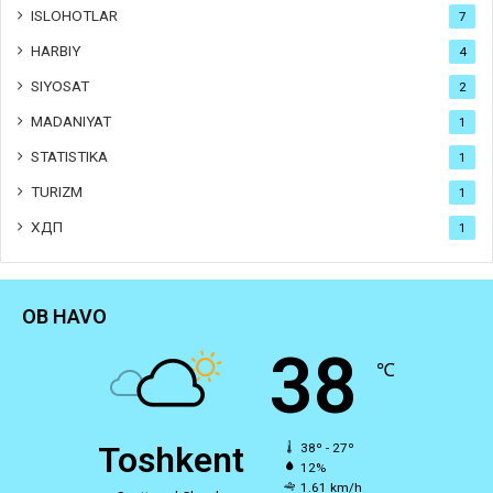
ISLOHOTLAR
7
HARBIY
4
SIYOSAT
2
MADANIYAT
1
STATISTIKA
1
TURIZM
1
ХДП
1
OB HAVO
38
℃
Toshkent
38º - 27º
12%
1.61 km/h