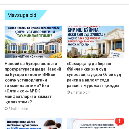
Mavzuga oid
Навоий ва Бухоро вилояти
«Самарқандда бир иш
прокуратураси ҳамда Навоий
бўйича икки хил суд
ва Бухоро вилояти ИИБси
хулосаси: фуқаро Олий суд
қонун устиворлигини
раиси ва вилоят суди
таъминлаяптими? Ёки
раисига мурожаат қилди»
«Олтин кон» МЧЖ
2 hafta oldin
манфаатларига хизмат
қилаяптими?
2 hafta oldin