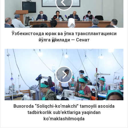
Ўзбекистонда юрак ва ўпка трансплантацияси
йўлга қўйилади — Сенат
Buxoroda “Soliqchi-ko‘makchi” tamoyili asosida
tadbirkorlik sub’ektlariga yaqindan
ko‘maklashilmoqda