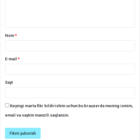
h
*
Nom
*
E-mail
*
Sayt
Keyingi marta fikr bildirishim uchun bu brauzerda mening ismim,
email va saytim manzili saqlansin.