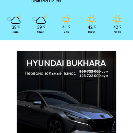
Scattered Clouds
38
39
41
42
42
℃
℃
℃
℃
℃
Jum
Shan
Yak
Dush
Sesh