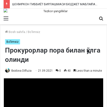
ШОФИРКОН ТИББИЁТ БИРЛАШМАСИ БЮДЖЕТ МАБЛАҒЛАРИНИ ТАЛОН-ТАРОЖ ҚИЛИНГАНИ РОСТМИ?
Menu
Qi
ka
Bosh sahifa
/
Bo'limsiz
Bo'limsiz
Прокурорлар пора билан қўлга
олинди
Ibodova Dilfuza
21.09.2021
0
40
Less than a minute