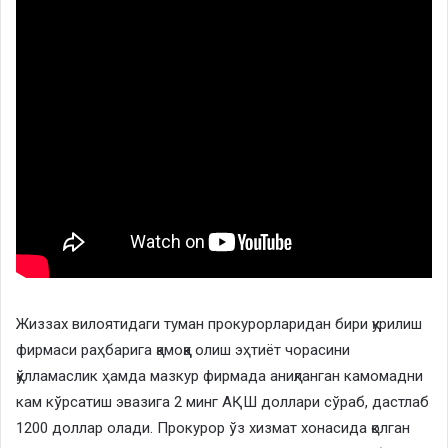
Жиззах вилоятидаги туман прокурорларидан бири қурилиш
фирмаси раҳбарига қамоққа олиш эҳтиёт чорасини
қўлламаслик ҳамда мазкур фирмада аниқланган камомадни
кам кўрсатиш эвазига 2 минг АҚШ доллари сўраб, дастлаб
1200 доллар олади. Прокурор ўз хизмат хонасида қолган