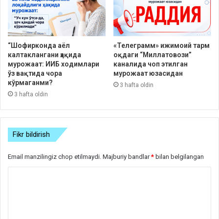
“Шофирконда аёл
«Телеграмм» ижимоий тарм
калтаклангани ҳақида
оқдаги “Миллатовози”
мурожаат: ИИБ ходимлари
каналида чоп этилган
ўз вақтида чора
мурожаат юзасидан
кўрмаганми?
3 hafta oldin
3 hafta oldin
Fikr bildirish
Email manzilingiz chop etilmaydi.
Majburiy bandlar
*
bilan belgilangan
S
h
a
r