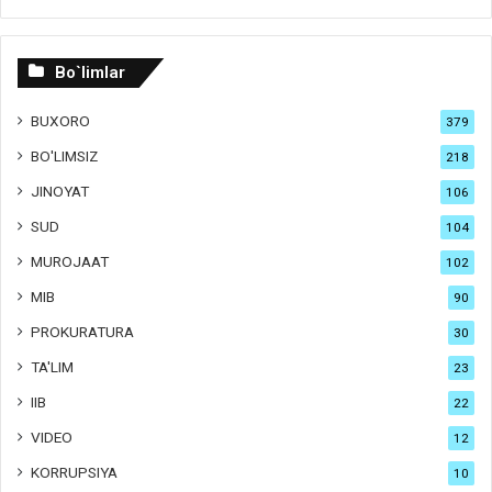
Bo`limlar
BUXORO
379
BO'LIMSIZ
218
JINOYAT
106
SUD
104
MUROJAAT
102
MIB
90
PROKURATURA
30
TA'LIM
23
IIB
22
VIDEO
12
KORRUPSIYA
10