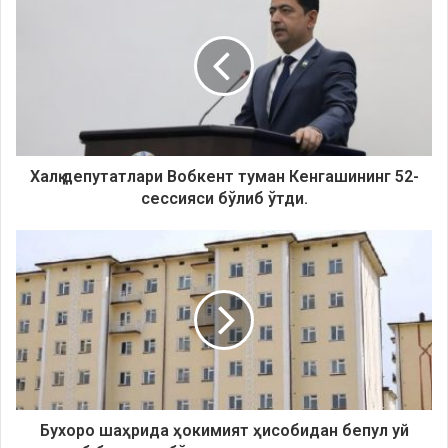
Халқ депутатлари Вобкент туман Кенгашининг 52-
сессияси бўлиб ўтди.
Бухоро шаҳрида ҳокимият ҳисобидан бепул уй