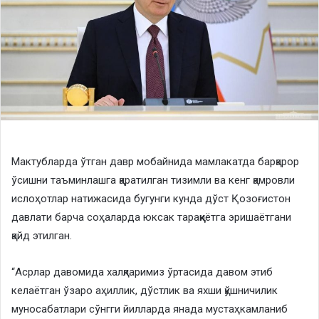
Мактубларда ўтган давр мобайнида мамлакатда барқарор
ўсишни таъминлашга қаратилган тизимли ва кенг қамровли
ислоҳотлар натижасида бугунги кунда дўст Қозоғистон
давлати барча соҳаларда юксак тараққиётга эришаётгани
қайд этилган.
“Асрлар давомида халқларимиз ўртасида давом этиб
келаётган ўзаро аҳиллик, дўстлик ва яхши қўшничилик
муносабатлари сўнгги йилларда янада мустаҳкамланиб