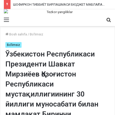
ШОФИРКОН ТИББИЁТ БИРЛАШМАСИ БЮДЖЕТ МАБЛАҒЛАРИНИ ТАЛОН-ТАРОЖ ҚИЛИНГАНИ РОСТМИ?
Menu
Qi
ka
Bosh sahifa
/
Bo'limsiz
Bo'limsiz
Ўзбекистон Республикаси
Президенти Шавкат
Мирзиёев Қозоғистон
Республикаси
мустақиллигиининг 30
йиллиги муносабати билан
мамлакат Биринчи