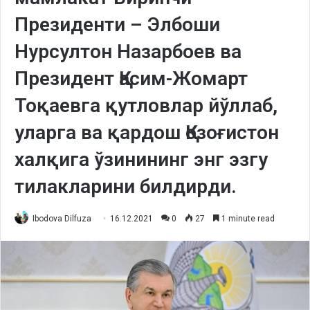
Президенти – Элбоши
Нурсултон Назарбоев ва
Президент Қасим-Жомарт
Тоқаевга қутловлар йўллаб,
уларга ва қардош Қозоғистон
халқига ўзинининг энг эзгу
тилакларини билдирди.
Ibodova Dilfuza
16.12.2021
0
27
1 minute read