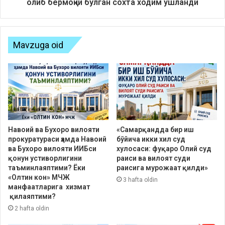
олиб бермоқчи бўлган сохта ходим ушланди
Mavzuga oid
Навоий ва Бухоро вилояти
«Самарқандда бир иш
прокуратураси ҳамда Навоий
бўйича икки хил суд
ва Бухоро вилояти ИИБси
хулосаси: фуқаро Олий суд
қонун устиворлигини
раиси ва вилоят суди
таъминлаяптими? Ёки
раисига мурожаат қилди»
«Олтин кон» МЧЖ
3 hafta oldin
манфаатларига хизмат
қилаяптими?
2 hafta oldin