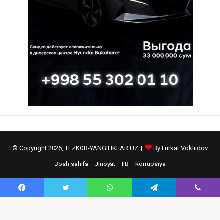
© Copyright 2026, TEZKOR-YANGILIKLAR.UZ |
By Furkat Vokhidov
Bosh sahifa
Jinoyat
IIB
Korrupsiya
Facebook
YouTube
Instagram
Telegram
Facebook
Twitter
WhatsApp
Telegram
Viber