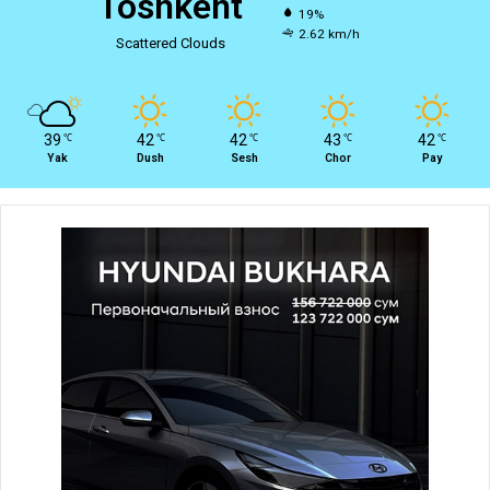
Toshkent
19%
2.62 km/h
Scattered Clouds
39
42
42
43
42
℃
℃
℃
℃
℃
Yak
Dush
Sesh
Chor
Pay