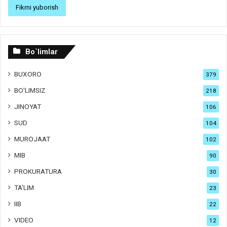
Bo`limlar
BUXORO
379
BO'LIMSIZ
218
JINOYAT
106
SUD
104
MUROJAAT
102
MIB
90
PROKURATURA
30
TA'LIM
23
IIB
22
VIDEO
12