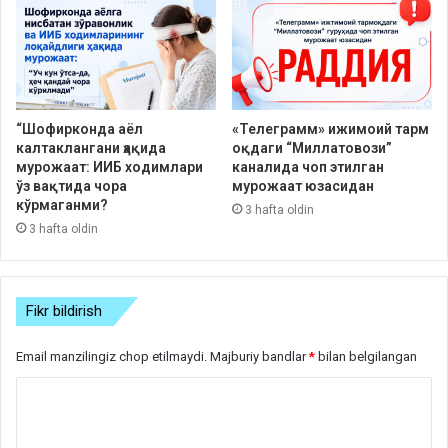
“Шофирконда аёл
«Телеграмм» ижимоий тарм
калтаклангани ҳақида
оқдаги “Миллатовози”
мурожаат: ИИБ ходимлари
каналида чоп этилган
ўз вақтида чора
мурожаат юзасидан
кўрмаганми?
3 hafta oldin
3 hafta oldin
Fikr bildirish
Email manzilingiz chop etilmaydi.
Majburiy bandlar
*
bilan belgilangan
S
h