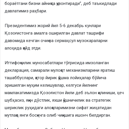
бораётгани бизни айниқса қувонтиради”, деб таъкидлади
давлатимиз раҳбари.
Президентимиз жорий йил 5-6 декабрь кунлари
Қозоғистонга амалга оширилган давлат ташрифи
давомида кечган очиқ ва сермаҳсул музокараларни
алоҳида қайд этди.
Иттифоқчилик муносабатлари тўғрисида имзоланган
декларация, самарали мулоқот механизмларини яратиш
ташаббуслари, қатор йирик қўшма лойиҳалар бўйича
эришилган муҳим келишувлар, келгуси йилнинг
мамлакатимизда Қозоғистон йили деб эълон қилиниши, ҳеч
шубҳасиз, яқин дўстлик, яхши қўшничилик ва стратегик
шериклик руҳидаги алоқаларимизни сифат жиҳатидан
мутлақо янги босқичга олиб чиқишига ишонч билдирган.