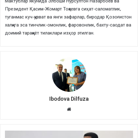
Мактублар якунида Элбоши Нурсултон Назарбоев ва
Президент Қасим-Жомарт Тоқаевга сиҳат-саломатлик,
туганмас куч-қувват ва янги зафарлар, биродар Қозоғистон
халқига эса тинчлик-омонлик, фаровонлик, бахту-саодат ва
доимий тараққиёт тилаклари изҳор этилган.
Ibodova Dilfuza
Website