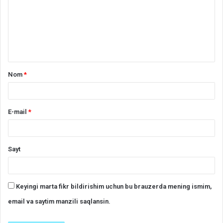
a
r
h
*
Nom
*
E-mail
*
Sayt
Keyingi marta fikr bildirishim uchun bu brauzerda mening ismim,
email va saytim manzili saqlansin.