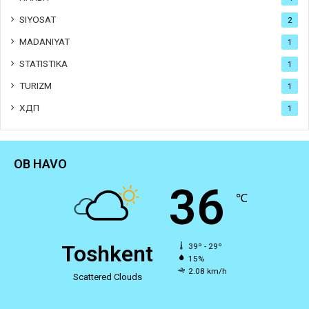
SIYOSAT
2
MADANIYAT
1
STATISTIKA
1
TURIZM
1
ХДП
1
OB HAVO
36
℃
Toshkent
39º - 29º
15%
2.08 km/h
Scattered Clouds