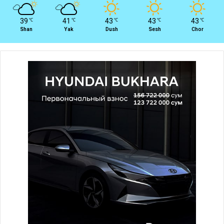
39
41
43
43
43
℃
℃
℃
℃
℃
Shan
Yak
Dush
Sesh
Chor