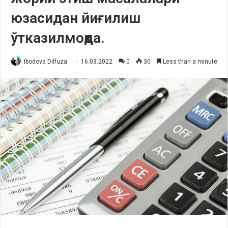
юзасидан йиғилиш
ўтказилмоқда.
Ibodova Dilfuza
16.03.2022
0
30
Less than a minute