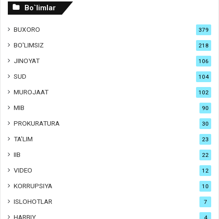
Bo`limlar
BUXORO
379
BO'LIMSIZ
218
JINOYAT
106
SUD
104
MUROJAAT
102
MIB
90
PROKURATURA
30
TA'LIM
23
IIB
22
VIDEO
12
KORRUPSIYA
10
ISLOHOTLAR
7
HARBIY
4