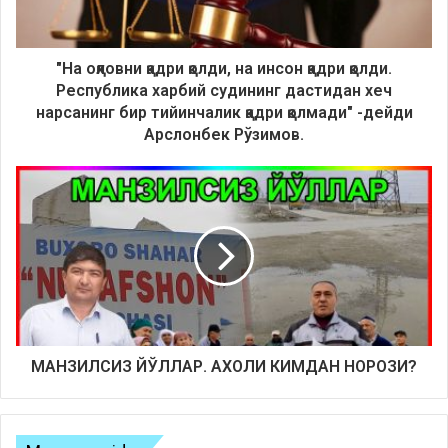
"На оқловни қадри қолди, на инсон қадри қолди.
Республика харбий судининг дастидан хеч
нарсанинг бир тийинчалик қадри қолмади" -дейди
Арслонбек Рўзимов.
МАНЗИЛСИЗ ЙЎЛЛАР. АХОЛИ КИМДАН НОРОЗИ?