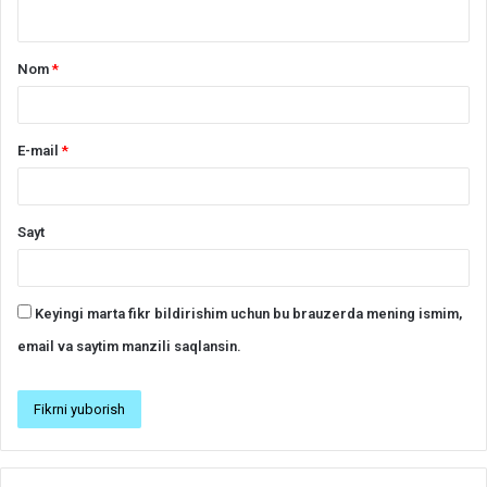
*
Nom
*
E-mail
*
Sayt
Keyingi marta fikr bildirishim uchun bu brauzerda mening ismim,
email va saytim manzili saqlansin.