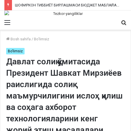
ШОФИРКОН ТИББИЁТ БИРЛАШМАСИ БЮДЖЕТ МАБЛАҒЛАРИНИ ТАЛОН-ТАРОЖ ҚИЛИНГАНИ РОСТМИ?
Menu
Qi
ka
Bosh sahifa
/
Bo'limsiz
Bo'limsiz
Давлат солиқ қўмитасида
Президент Шавкат Мирзиёев
раислигида солиқ
маъмурчилигини ислоҳ қилиш
ва соҳага ахборот
технологияларини кенг
жорий этиш масалалари