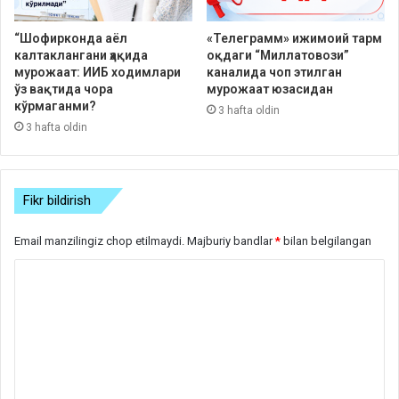
“Шофирконда аёл
«Телеграмм» ижимоий тарм
калтаклангани ҳақида
оқдаги “Миллатовози”
мурожаат: ИИБ ходимлари
каналида чоп этилган
ўз вақтида чора
мурожаат юзасидан
кўрмаганми?
3 hafta oldin
3 hafta oldin
Fikr bildirish
Email manzilingiz chop etilmaydi.
Majburiy bandlar
*
bilan belgilangan
S
h
a
r
h