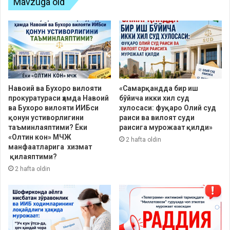
Mavzuga oid
Навоий ва Бухоро вилояти
«Самарқандда бир иш
прокуратураси ҳамда Навоий
бўйича икки хил суд
ва Бухоро вилояти ИИБси
хулосаси: фуқаро Олий суд
қонун устиворлигини
раиси ва вилоят суди
таъминлаяптими? Ёки
раисига мурожаат қилди»
«Олтин кон» МЧЖ
2 hafta oldin
манфаатларига хизмат
қилаяптими?
2 hafta oldin