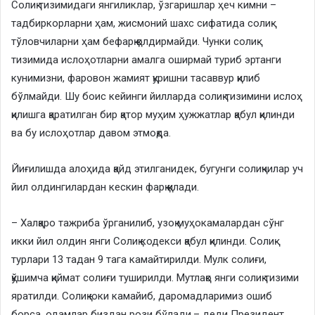
Солиқ тизимидаги янгиликлар, ўзгаришлар ҳеч кимни –
тадбиркорларни ҳам, жисмоний шахс сифатида солиқ
тўловчиларни ҳам бефарқ қолдирмайди. Чунки солиқ
тизимида ислоҳотларни амалга оширмай туриб эртанги
кунимизни, фаровон жамият қуришни тасаввур қилиб
бўлмайди. Шу боис кейинги йилларда солиқ тизимини ислоҳ
қилишга қаратилган бир қатор муҳим ҳужжатлар қабул қилинди
ва бу ислоҳотлар давом этмоқда.
Йиғилишда алоҳида қайд этилганидек, бугунги солиқчилар уч
йил олдингилардан кескин фарқ қилади.
– Халқаро тажриба ўрганилиб, узоқ муҳокамалардан сўнг
икки йил олдин янги Солиқ кодекси қабул қилинди. Солиқ
турлари 13 тадан 9 тага камайтирилди. Мулк солиғи,
қўшимча қиймат солиғи туширилди. Мутлақо янги солиқ тизими
яратилди. Солиқ юки камайиб, даромадларимиз ошиб
борса, одамлар биздан рози бўлади,– деди Президент.