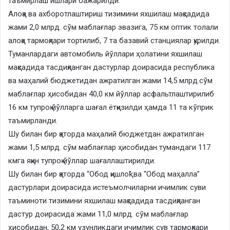
таъмирлаш ишлари бажарилди.
Алоқа ва ахборотлаштириш тизимини яхшилаш мақсадида
жами 2,0 млрд. сўм маблағлар эвазига, 75 км оптик толали
алоқа тармоқлари тортилиб, 7 та базавий станциялар қурилди.
Туманлардаги автомобиль йўллари ҳолатини яхшилаш
мақсадида тасдиқланган дастурлар доирасида республика
ва маҳалий бюджетидан ажратилган жами 14,5 млрд.сўм
маблағлар ҳисобидан 40,0 км йўллар асфальтлаштирилиб
16 км тупроқ йўлларга шағал ётқизилди ҳамда 11 та кўприк
таъмирланди.
Шу билан бир қаторда маҳалий бюджетдан ажратилган
жами 1,5 млрд. сўм маблағлар ҳисобидан тумандаги 117
кмга яқин тупроқ йўллар шағаллаштирилди.
Шу билан бир қаторда “Обод қишлоқ” ва “Обод маҳалла”
дастурлари доирасида истеъмолчиларни ичимлик суви
таъминоти тизимини яхшилаш мақсадида тасдиқланган
дастур доирасида жами 11,0 млрд. сўм маблағлар
ҳисобидан, 50,2 км узунликдаги ичимлик сув тармоқлари