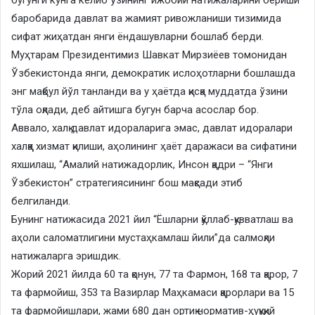
баробарида давлат ва жамият ривожланиши тизимида
сифат жиҳатдан янги ёндашувларни бошлаб берди.
Муҳтарам Президентимиз Шавкат Мирзиёев томонидан
Ўзбекистонда янги, демократик ислоҳотларни бошлашда
энг мақбул йўл танланди ва у ҳаётда қисқа муддатда ўзини
тўла оқлади, деб айтишга бугун барча асослар бор.
Аввало, халқ давлат идораларига эмас, давлат идоралари
халққа хизмат қилиши, аҳолининг ҳаёт даражаси ва сифатини
яхшилаш, “Амалий натижадорлик, Инсон қадри – “Янги
Ўзбекистон” стратегиясининг бош мақсади этиб
белгиланди.
Бунинг натижасида 2021 йил “Ёшларни қўллаб-қувватлаш ва
аҳоли саломатлигини мустаҳкамлаш йили”да салмоқли
натижаларга эришдик.
Жорий 2021 йилда 60 та қонун, 77 та Фармон, 168 та қарор, 7
та фармойиш, 353 та Вазирлар Маҳкамаси қарорлари ва 15
та фармойишлари, жами 680 дан ортиқ норматив-ҳуқуқий