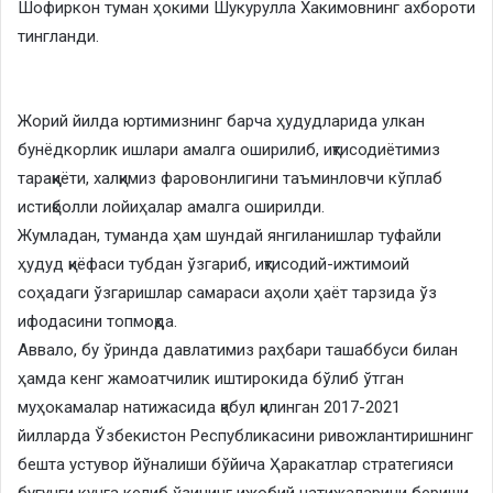
Шофиркон туман ҳокими Шукурулла Хакимовнинг ахбороти
тингланди.
Жорий йилда юртимизнинг барча ҳудудларида улкан
бунёдкорлик ишлари амалга оширилиб, иқтисодиётимиз
тараққиёти, халқимиз фаровонлигини таъминловчи кўплаб
истиқболли лойиҳалар амалга оширилди.
Жумладан, туманда ҳам шундай янгиланишлар туфайли
ҳудуд қиёфаси тубдан ўзгариб, иқтисодий-ижтимоий
соҳадаги ўзгаришлар самараси аҳоли ҳаёт тарзида ўз
ифодасини топмоқда.
Аввало, бу ўринда давлатимиз раҳбари ташаббуси билан
ҳамда кенг жамоатчилик иштирокида бўлиб ўтган
муҳокамалар натижасида қабул қилинган 2017-2021
йилларда Ўзбекистон Республикасини ривожлантиришнинг
бешта устувор йўналиши бўйича Ҳаракатлар стратегияси
бугунги кунга келиб ўзининг ижобий натижаларини бериши