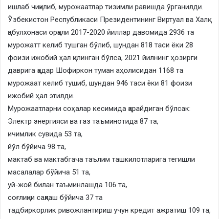
ишлаб чиқилиб, мурожаатлар тизимли равишда ўрганилди.
Ўзбекистон Республикаси Президентининг Виртуал ва Халқ
қабулхонаси орқали 2017-2020 йиллар давомида 2936 та
мурожатт келиб тушган бўлиб, шундан 818 таси ёки 28
фоизи ижобий ҳал қилинган бўлса, 2021 йилнинг ҳозирги
даврига қадар Шофиркон туман аҳолисидан 1168 та
мурожаат келиб тушиб, шундан 946 таси ёки 81 фоизи
ижобий ҳал этилди.
Мурожаатларни соҳалар кесимида қарайдиган бўлсак:
Электр энергияси ва газ таъминотида 87 та,
ичимлик сувида 53 та,
йўл бўйича 98 та,
мактаб ва мактабгача таълим ташкилотларига тегишли
масалалар бўйича 51 та,
уй-жой билан таъминлашда 106 та,
соғлиқни сақлаш бўйича 37 та
тадбиркорлик ривожлантириш учун кредит ажратиш 109 та,