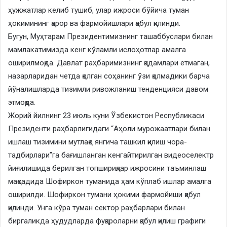
ҳужжатлар келиб тушиб, улар ижроси бўйича туман
ҳокимининг қарор ва фармойишлари қабул қилинди.
Бугун, Муҳтарам Президентимизнинг ташаббуслари билан
мамлакатимизда кенг кўламли ислоҳотлар амалга
оширилмоқда. Давлат раҳбаримизнинг қадамлари етмаган,
назарларидан четда қолган соҳанинг ўзи қолмадики барча
йўналишларда тизимли ривожланиш тенденцияси давом
этмоқда.
Жорий йилнинг 23 июль куни Ўзбекистон Республикаси
Президенти раҳбарлигидаги “Аҳоли мурожаатлари билан
ишлаш тизимини мутлақо янгича ташкил қилиш чора-
тадбирлари”га бағишланган кенгайтирилган видеоселектр
йиғилишида берилган топшириқлар ижросини таъминлаш
мақсадида Шофиркон туманида ҳам кўплаб ишлар амалга
оширилди. Шофиркон тумани ҳокими фармойиши қабул
қилинди. Унга кўра туман сектор раҳбарлари билан
биргаликда ҳудудларда фуқароларни қабул қилиш графиги