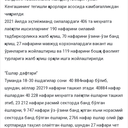
Кенгашининг тегишли қарорлари асосида камбағалликдан
чиқарилди.
2021 йилда эҳтиёжманд оилалардаги 406 та меҳнатга
лаёқатли ишсизларнинг 190 нафарини оилавий
тадбиркорликка жалб қилиш, 70 нафарини ўзини-ўзи банд
қилиш, 27 нафарини мавжуд корхоналардаги вакант иш
ўринларига жойлаштириш ва 119 нафарини бошқа фаолият
турларига жалб қилиш орқали ишга жойлаштирилди.
“Ёшлар дафтари”
Туманда 18-30 ёшдагилар сони 40 884нафар бўлиб,
шундан, аёллар 20219 нафарни ташкил этади. 40884 нафар
ёшлардан 40 228 нафари меҳнатга лаёқатли ёшларни ташкил
этиб, 23 212 нафари расмий секторда банд бўлган
ёшларни, 9 747 нафари ўз-ўзини банд қилган яъни норасмий
секторда банд бўлган ёшларни, 2766 нафар ёшлар олий ўқув
юртларида таҳсил олаётган ёшлар, шундан 27 нафари чет