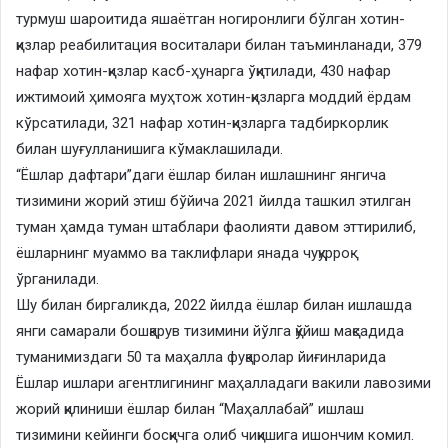
турмуш шароитида яшаётган ногиронлиги бўлган хотин-
қизлар реабилитация воситалари билан таъминланади, 379
нафар хотин-қизлар касб-ҳунарга ўқитилади, 430 нафар
ижтимоий ҳимояга муҳтож хотин-қизларга моддий ёрдам
кўрсатилади, 321 нафар хотин-қизларга тадбиркорлик
билан шуғулланишига кўмаклашилади.
“Ёшлар дафтари”даги ёшлар билан ишлашнинг янгича
тизимини жорий этиш бўйича 2021 йилда ташкил этилган
туман ҳамда туман штаблари фаолияти давом эттирилиб,
ёшларнинг муаммо ва таклифлари янада чуқурроқ
ўрганилади.
Шу билан биргаликда, 2022 йилда ёшлар билан ишлашда
янги самарали бошқарув тизимини йўлга қўйиш мақсадида
туманимиздаги 50 та маҳалла фуқаролар йиғинларида
Ёшлар ишлари агентлигининг маҳалладаги вакили лавозими
жорий қилиниши ёшлар билан “Маҳаллабай” ишлаш
тизимини кейинги босқичга олиб чиқишига ишончим комил.