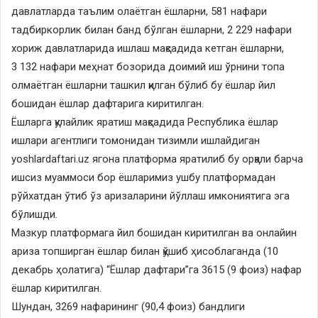
давлатларда таълим олаётган ёшларни, 581 нафари
тадбиркорлик билан банд бўлган ёшларни, 2 229 нафари
хориж давлатларида ишлаш мақсадида кетган ёшларни,
3 132 нафари меҳнат бозорида доимий иш ўрнини топа
олмаётган ёшларни ташкил қилган бўлиб бу ёшлар йил
бошидан ёшлар дафтарига киритилган.
Ёшларга қулайлик яратиш мақсадида Республика ёшлар
ишлари агентлиги томонидан тизимли ишлайдиган
yoshlardaftari.uz ягона платформа яратилиб бу орқали барча
ишсиз муаммоси бор ёшларимиз ушбу платформадан
рўйхатдан ўтиб ўз аризаларини йўллаш имкониятига эга
бўлишди.
Мазкур платформага йил бошидан киритилган ва онлайин
ариза топширган ёшлар билан қўшиб ҳисоблаганда (10
декабрь ҳолатига) “Ёшлар дафтари”га 3615 (9 фоиз) нафар
ёшлар киритилган.
Шундан, 3269 нафарининг (90,4 фоиз) бандлиги