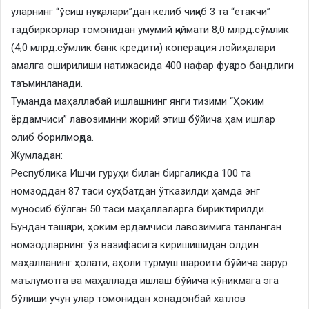
уларнинг “ўсиш нуқталари”дан келиб чиқиб 3 та “етакчи”
тадбиркорлар томонидан умумий қиймати 8,0 млрд.сўмлик
(4,0 млрд.сўмлик банк кредити) коперация лойиҳалари
амалга оширилиши натижасида 400 нафар фуқаро бандлиги
таъминланади.
Туманда маҳаллабай ишлашнинг янги тизими “Ҳоким
ёрдамчиси” лавозимини жорий этиш бўйича ҳам ишлар
олиб борилмоқда.
Жумладан:
Республика Ишчи гуруҳи билан биргаликда 100 та
номзоддан 87 таси суҳбатдан ўтказилди ҳамда энг
муносиб бўлган 50 таси маҳаллаларга бириктирилди.
Бундан ташқари, ҳоким ёрдамчиси лавозимига танланган
номзодларнинг ўз вазифасига киришишидан олдин
маҳалланинг ҳолати, аҳоли турмуш шароити бўйича зарур
маълумотга ва маҳаллада ишлаш бўйича кўникмага эга
бўлиши учун улар томонидан хонадонбай хатлов