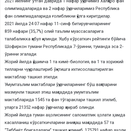
2021 йилнинг ўтган даврида 1 нафар ўқувчимиз Халқаро фан
олимпиадаларида ва 2 нафар ўқувчиларимиз Республика
фан олимпиадаларида ғолибликни қўлга киритдилар.
2021 йилда 24 07 нафар 11-синф битирувчиларининг
859 нафари (35,7%) олий таълим муассасаларига
талабаликка қабул қилинди. Ушбу кўрсаткич рейтинги бўйича
Шофиркон тумани Республикада 7-ўринни, туманда эса 2-
ўринни эгалади.
Жорий йилда қўшимча 1 та кимё-биология, ва 1 та хорижий
тилларни чуқурлаштириб ўқитишга ихтисослаштирилган
мактаблар ташкил этилди.
Умумтаълим мактаблари ўқувчиларининг бўш вақтларини
мазмунли ташкил этиш мақсадида умумтаълим
мактабларида 1545 та фан тўгараклари ташкил этилиб,
уларга 21352 нафар ўқувчилар қамраб олинди.
Жорий йилда туман аҳолисининг саломатлик ҳолати ҳамда
касалланиш кўрсаткичларини аниқлаш мақсадида 57 та
“Тиббиёт бригадалари” ташкил қилиниб, 175791 нафар аҳоли