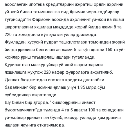
асосланган ипотека кредитларини ажратиш орқали аҳолини
уй-жой билан таъминлашга оид қўшимча чора-тадбирлар
тўғрисида”ги Фармони асосида аҳолининг уй-жой ва яшаш
шароитларини яхшилаш мақсадида жорий йилда жами 8 та
220 та хонадонли кўп қаватли уйлар қурилмоқда.
Жумладан, хусусий пудрат ташкилотлари томонидан жорий
йилда қурилиши белгиланган жами 5 та кўп қаватли 150 та уй-
жойлар қуриш таъмирлаш ишлари тугалланди.
Қурилаётган мазкур уйлар уй-жой шароитларини
яхшилашга муҳтож 220 нафар фуқароларга ажратилиб,
Давлат бюджетидан ипотека кредити дастлабки
бадалининг бир қисмини қоплаш учун 1,85 млрд.сўм
субсидиялар ажратилади.
Шу билан бир қаторда, “Қишлоқ қурилиш инвест
буюртмачилиги”да туманда 4 та 5 қаватли 100 та хонадонли
уй-жойлар қурилаётган бўлиб, мазкур уйларда ҳам қурилиш
ишлари якунига етказилмоқда.