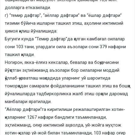
долларга етказилади.
г) “темир дафтар”, “аёллар дафтари” ва “ёшлар дафтари”
тизими бўйича ишларни ташкил этиш, аҳолини ижтимоий
ҳимоя қилиш йўналишида:
Бугунги кунда “Темир дафтар”да қолган камбағал оилалар
сони 103 тани, улардаги оила аъзолари сони 379 нафарни
ташкил қилади.
Ногирон, якка-ёлғиз кексалар, бевалар ва боқувчисини
йўқотган эҳтиёжманд аъзолари бор оилаларни моддий
қўллаб-қувватлаш мақсадида уларнинг уй шароитида
томорқадан самарали фойдаланишини ташкил этиш ва бошқа
йўналишларда тадбиркорликка жалб этиш орқали даромад
манбалари яратилади.
“Аёллар дафтари”га киритилиши режалаштирилган хотин-
қизларнинг 1267 нафари бандлиги таъминланади,
эҳтиёжманд, оғир ижтимоий аҳволда, уй-жойга муҳтож
хотин-қизлар уй-жой билан таъминланади, 103 нафар оғир