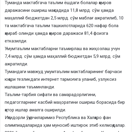
Туманда мактабгача таълим ёшдаги болалар қамров
даражасини ошириш мақсадида 11,8 млрд. сўм ҳамда
маҳаллий бюджетдан 2,5 млрд. сўм маблағ ажратилиб, 10
та мактабгача таълим ташкилотларида 620 нафар бола
қамраб олинди ҳамда қамров даражаси 81,4 фоизга
етказилди.
Умумтаълим мактабларни таъмирлаш ва жиҳозлаш учун
7,4 млрд. сўм ҳамда маҳаллий бюджетдан 5,9 млрд. сўм
ажратилди.
Тумандаги мавжуд умумтаълим мактабларининг барчаси
юқори тезликдаги интернет тармоғига уланиб, узлуксиз
ишлашини таъминланди.
Таълим-тарбия сифати ва самарадорлигини,
педагогларнинг касбий маҳоратини ошириш борасида бир
қатор ишлар амалга оширилди.
Иқтидорли ўқувчиларимиз Республика ва Халқаро фан
олимпиадаларида ҳам муносиб иштирок этиб келмоқдалар.