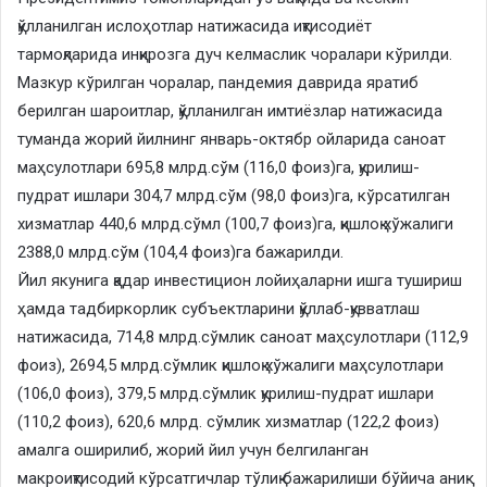
қўлланилган ислоҳотлар натижасида иқтисодиёт
тармоқларида инқирозга дуч келмаслик чоралари кўрилди.
Мазкур кўрилган чоралар, пандемия даврида яратиб
берилган шароитлар, қўлланилган имтиёзлар натижасида
туманда жорий йилнинг январь-октябр ойларида саноат
маҳсулотлари 695,8 млрд.сўм (116,0 фоиз)га, қурилиш-
пудрат ишлари 304,7 млрд.сўм (98,0 фоиз)га, кўрсатилган
хизматлар 440,6 млрд.сўмл (100,7 фоиз)га, қишлоқ хўжалиги
2388,0 млрд.сўм (104,4 фоиз)га бажарилди.
Йил якунига қадар инвестицион лойиҳаларни ишга тушириш
ҳамда тадбиркорлик субъектларини қўллаб-қувватлаш
натижасида, 714,8 млрд.сўмлик саноат маҳсулотлари (112,9
фоиз), 2694,5 млрд.сўмлик қишлоқ хўжалиги маҳсулотлари
(106,0 фоиз), 379,5 млрд.сўмлик қурилиш-пудрат ишлари
(110,2 фоиз), 620,6 млрд. сўмлик хизматлар (122,2 фоиз)
амалга оширилиб, жорий йил учун белгиланган
макроиқтисодий кўрсатгичлар тўлиқ бажарилиши бўйича аниқ