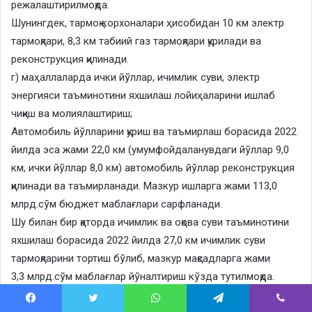
режалаштирилмоқда.
Шунингдек, тармоқ корхоналари ҳисобидан 10 км электр
тармоқлари, 8,3 км табиий газ тармоқлари қурилади ва
реконструкция қилинади.
г) маҳаллаларда ички йўллар, ичимлик суви, электр
энергияси таъминотини яхшилаш лойиҳаларини ишлаб
чиқиш ва молиялаштириш;
Автомобиль йўлларини қуриш ва таъмирлаш борасида 2022
йилда эса жами 22,0 км (умумфойдаланувдаги йўллар 9,0
км, ички йўллар 8,0 км) автомобиль йўллар реконструкция
қилинади ва таъмирланади. Мазкур ишларга жами 113,0
млрд.сўм бюджет маблағлари сарфланади.
Шу билан бир қаторда ичимлик ва оқова суви таъминотини
яхшилаш борасида 2022 йилда 27,0 км ичимлик суви
тармоқларини тортиш бўлиб, мазкур мақсадларга жами
3,3 млрд.сўм маблағлар йўналтириш кўзда тутилмоқда.
Тоза ичимлик суви билан таъминлаш даражаси
Facebook
Twitter
WhatsApp
Telegram
Viber