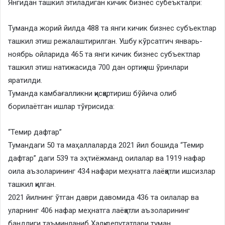
Янгидан ташкил этиладиган кичик бизнес субеъкталри:
Туманда жорий йилда 488 та янги кичик бизнес субъектлар
ташкил этиш режалаштирилган. Ушбу кўрсатгич январь-
ноябрь ойларида 465 та янги кичик бизнес субъектлар
ташкил этиш натижасида 700 дан ортиқ иш ўринлари
яратилди.
Туманда камбағалликни қисқартириш бўйича олиб
борилаётган ишлар тўғрисида:
“Темир дафтар”
Тумандаги 50 та маҳаллаларда 2021 йил бошида “Темир
дафтар” даги 539 та эҳтиёжманд оилалар ва 1919 нафар
оила аъзоларининг 434 нафари меҳнатга лаёқатли ишсизлар
ташкил қилган.
2021 йилнинг ўтган даври давомида 436 та оилалар ва
уларнинг 406 нафар меҳнатга лаёқатли аъзоларининг
бандлиги таъминланиб Халқ депутатлари туман