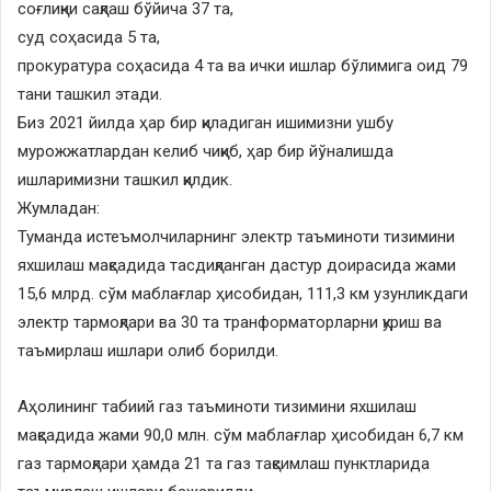
соғлиқни сақлаш бўйича 37 та,
суд соҳасида 5 та,
прокуратура соҳасида 4 та ва ички ишлар бўлимига оид 79
тани ташкил этади.
Биз 2021 йилда ҳар бир қиладиган ишимизни ушбу
мурожжатлардан келиб чиқиб, ҳар бир йўналишда
ишларимизни ташкил қилдик.
Жумладан:
Туманда истеъмолчиларнинг электр таъминоти тизимини
яхшилаш мақсадида тасдиқланган дастур доирасида жами
15,6 млрд. сўм маблағлар ҳисобидан, 111,3 км узунликдаги
электр тармоқлари ва 30 та транформаторларни қуриш ва
таъмирлаш ишлари олиб борилди.
Аҳолининг табиий газ таъминоти тизимини яхшилаш
мақсадида жами 90,0 млн. сўм маблағлар ҳисобидан 6,7 км
газ тармоқлари ҳамда 21 та газ тақсимлаш пунктларида