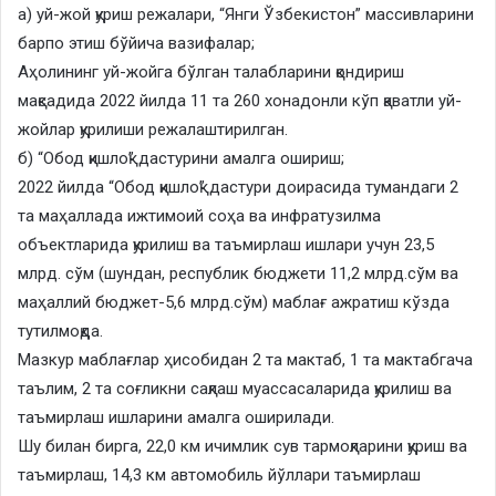
а) уй-жой қуриш режалари, “Янги Ўзбекистон” массивларини
барпо этиш бўйича вазифалар;
Аҳолининг уй-жойга бўлган талабларини қондириш
мақсадида 2022 йилда 11 та 260 хонадонли кўп қаватли уй-
жойлар қурилиши режалаштирилган.
б) “Обод қишлоқ” дастурини амалга ошириш;
2022 йилда “Обод қишлоқ” дастури доирасида тумандаги 2
та маҳаллада ижтимоий соҳа ва инфратузилма
объектларида қурилиш ва таъмирлаш ишлари учун 23,5
млрд. сўм (шундан, республик бюджети 11,2 млрд.сўм ва
маҳаллий бюджет-5,6 млрд.сўм) маблағ ажратиш кўзда
тутилмоқда.
Мазкур маблағлар ҳисобидан 2 та мактаб, 1 та мактабгача
таълим, 2 та соғликни сақлаш муассасаларида қурилиш ва
таъмирлаш ишларини амалга оширилади.
Шу билан бирга, 22,0 км ичимлик сув тармоқларини қуриш ва
таъмирлаш, 14,3 км автомобиль йўллари таъмирлаш