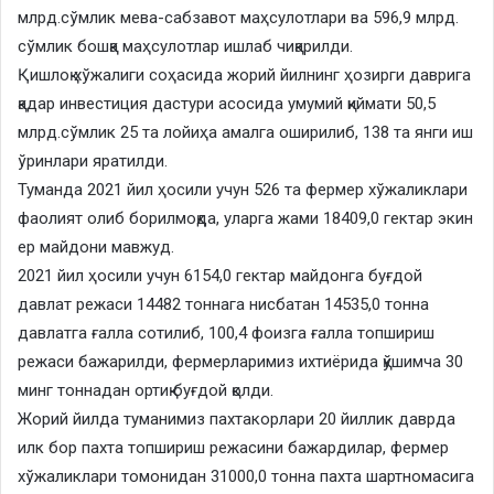
млрд.сўмлик мева-сабзавот маҳсулотлари ва 596,9 млрд.
сўмлик бошқа маҳсулотлар ишлаб чиқарилди.
Қишлоқ хўжалиги соҳасида жорий йилнинг ҳозирги даврига
қадар инвестиция дастури асосида умумий қиймати 50,5
млрд.сўмлик 25 та лойиҳа амалга оширилиб, 138 та янги иш
ўринлари яратилди.
Туманда 2021 йил ҳосили учун 526 та фермер хўжаликлари
фаолият олиб борилмоқда, уларга жами 18409,0 гектар экин
ер майдони мавжуд.
2021 йил ҳосили учун 6154,0 гектар майдонга буғдой
давлат режаси 14482 тоннага нисбатан 14535,0 тонна
давлатга ғалла сотилиб, 100,4 фоизга ғалла топшириш
режаси бажарилди, фермерларимиз ихтиёрида қўшимча 30
минг тоннадан ортиқ буғдой қолди.
Жорий йилда туманимиз пахтакорлари 20 йиллик даврда
илк бор пахта топшириш режасини бажардилар, фермер
хўжаликлари томонидан 31000,0 тонна пахта шартномасига