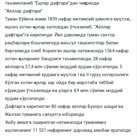
таъминланиб “Ёшлар дафтари”дан чиқарилди.
“Аёллар дафтари”
Туман бўйича жами 1859 нафар ижтимоий ҳимояга муҳтож,
ишсиз хотин-қизлар хатловдан ўтказилиб, “Аёллар
дафтари”га киритилди. Йил давомида туман сектор
раҳбарлари бошчилигида маъсул ташкилотлар билан
биргаликда олиб борилган ишлар натижасида 1564 нафар
хотин-қизларнинг бандлиги таъминланди, 28 нафар
аёлларга 27,4 млн сўмлик моддий ёрдам кўрсатилди, 5
нафар ижтимоий ёрдамга муҳтож I ва II гуруҳ ногиронлиги
бўлган хотин-қизлар хар ойда бир маротаба тиббий
кўрикдан ўтказилиди ва уларга 4,9 млн сўмлик моддий
ёрдам кўрсатилди. .
Дафтарга киритилган 80 нафар аёллар Бухоро шаҳри ва
Жиззах туманига саёҳатга юборилди.
Ушбу амалга оширилган натижасида туманимиз
аҳолисининг 11 521 нафарининг даромад манбаи яратилди.