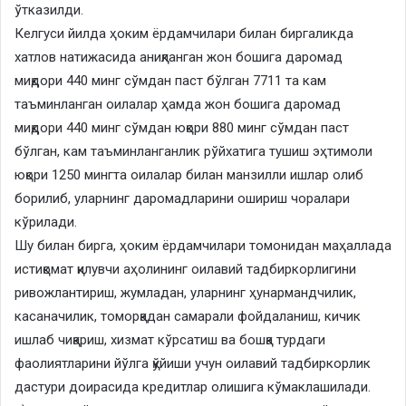
ўтказилди.
Келгуси йилда ҳоким ёрдамчилари билан биргаликда
хатлов натижасида аниқланган жон бошига даромад
миқдори 440 минг сўмдан паст бўлган 7711 та кам
таъминланган оилалар ҳамда жон бошига даромад
миқдори 440 минг сўмдан юқори 880 минг сўмдан паст
бўлган, кам таъминланганлик рўйхатига тушиш эҳтимоли
юқори 1250 мингта оилалар билан манзилли ишлар олиб
борилиб, уларнинг даромадларини ошириш чоралари
кўрилади.
Шу билан бирга, ҳоким ёрдамчилари томонидан маҳаллада
истиқомат қилувчи аҳолининг оилавий тадбиркорлигини
ривожлантириш, жумладан, уларнинг ҳунармандчилик,
касаначилик, томорқадан самарали фойдаланиш, кичик
ишлаб чиқариш, хизмат кўрсатиш ва бошқа турдаги
фаолиятларини йўлга қўйиши учун оилавий тадбиркорлик
дастури доирасида кредитлар олишига кўмаклашилади.