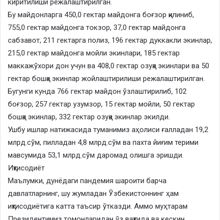
киритилиши режалаштирилган.
Бу майдонларга 450,0 гектар майдонга боғзор қилиниб,
755,0 гектар майдонга токзор, 37,0 гектар майдонга
сабзавот, 211 гектарга полиз, 196 гектар дуккакли экинлар,
215,0 гектар майдонга мойли экинлари, 185 гектар
маккажўхори дон учун ва 408,0 гектар озуқа экинлари ва 50
гектар бошқа экинлар жойлаштирилиши режалаштирилган.
Бугунги кунда 766 гектар майдон ўзлаштирилиб, 102
боғзор, 257 гектар узумзор, 15 гектар мойли, 50 гектар
бошқа экинлар, 332 гектар озуқа экинлар экилди.
Ушбу ишлар натижасида туманимиз аҳолиси ғалладан 19,2
млрд.сўм, пилладан 4,8 млрд.сўм ва пахта йиғим терими
мавсумида 53,1 млрд.сўм даромад олишга эришди.
Иқтисодиёт
Маълумки, дунёдаги пандемия шароити барча
давлатларнинг, шу жумладан Ўзбекистоннинг ҳам
иқтисодиётига катта таъсир ўтказди. Аммо муҳтарам
Президентимиз томонларидан ўз вақтида ва кескин