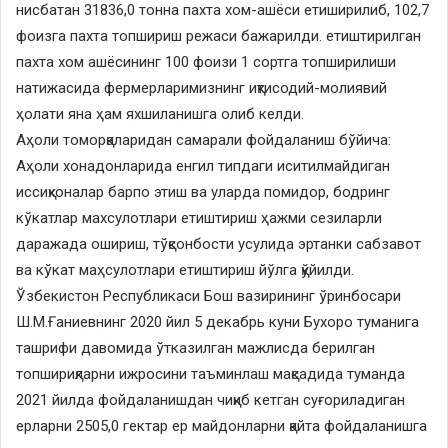
нисбатан 31836,0 тонна пахта хом-ашёси етиширилиб, 102,7
фоизга пахта топшириш режаси бажарилди. етиштирилган
пахта хом ашёсининг 100 фоизи 1 сортга топширилиши
натижасида фермерларимизнинг иқтисодий-молиявий
ҳолати яна ҳам яхшиланишга олиб келди.
Аҳоли томорқаларидан самарали фойдаланиш бўйича:
Аҳоли хонадонларида енгил типдаги иситилмайдиган
иссиқхоналар барпо этиш ва уларда помидор, бодринг
кўкатлар махсулотлари етиштириш ҳажми сезиларли
даражада ошириш, тўқсонбости усулида эртанки сабзавот
ва кўкат маҳсулотлари етиштириш йўлга қўйилди.
Ўзбекистон Республикаси Бош вазирининг ўринбосари
Ш.М.Ғаниевнинг 2020 йил 5 декабрь куни Бухоро туманига
ташрифи давомида ўтказилган мажлисда берилган
топшириқларни ижросини таъминлаш мақсадида туманда
2021 йилда фойдаланишдан чиқиб кетган суғориладиган
ерларни 2505,0 гектар ер майдонларни қайта фойдаланишга