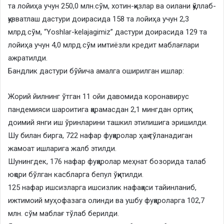
та лойиҳа учун 250,0 млн.сўм, хотин-қизлар ва оилани қўллаб-
қувватлаш дастури доирасида 158 та лойиҳа учун 2,3
млрд.сўм, “Yoshlar-kelajagimiz” дастури доирасида 129 та
лойиҳа учун 4,0 млрд.сўм имтиёзли кредит маблағлари
ажратилди.
Бандлик дастури бўйича амалга оширилган ишлар:
Жорий йилнинг ўтган 11 ойи давомида коронавирус
пандемияси шароитига қарамасдан 2,1 мингдан ортиқ
доимий янги иш ўринларини ташкил этилишига эришилди.
Шу билан бирга, 722 нафар фуқаролар ҳақ тўланадиган
жамоат ишларига жалб этилди.
Шунингдек, 176 нафар фуқаролар меҳнат бозорида талаб
юқори бўлган касбларга бепул ўқитилди.
125 нафар ишсизларга ишсизлик нафақаси тайинланиб,
ижтимоий муҳофазага олинди ва ушбу фуқароларга 102,7
млн. сўм маблағ тўлаб берилди.