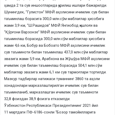
ҳамда 2 та сув иншоотларида қурилиш ишлари бажарилди.
Шунингдек, “Гулистон” МФЙ аҳолисини ичимлик сув билан
таъминлаш борасига 300,0 млн.сўм маблағлар ҳисобига
жами 3,9 км, “Ш.Рашидов” МФЙ Янгиобод қишлоғи ва
“Қўрғони Варзонзе” МФЙ аҳолисини ичимлик суви билан
таъминлаш борасида 300,0 млн.сўм маблағлар ҳисобига
жами 4,6 км, Бобур ва Бобоато МФЙ аҳолисини ичимлик
сув таъминоти билан таъминлаш 437,0 млн.сўм маблағлар
эвазига жами 5,9 км, Арабхона ва Жўшўра МФЙ аҳолисини
ичимлик сув билан таъминлаш борасида 504,1 млн.сўм
маблағлар эвазига жами 6,1 км сув тармоғлари тортилди.
Мазкур тадбирлар натижаси туманнинг 3860 та аҳоли
хонадонлари марказлаштирилган ичимлик сув билан
таъминланиб, марказлашган ичимлик сув таъминоти
32,8 фоиздан 38,9 фоизга етказилди.
Ўзбекистон Республикаси Президентининг 2021 йил
11 мартдаги ПФ-6186-сонли “Бозор тамойилларига