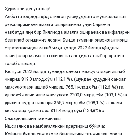
Ҳурматли депутатлар!
Албатта юқорида қайд этилган узоқ муддатга мўлжалланган
режаларимизни амалга оширишимиз учун биринчи
навбатда яқин бир йилликда амалга оширажак вазифаларни
белгилаб олишимиз лозим. Бунда туманни ривожлантириш
стратегиясидан келиб чиққан ҳолда 2022 йилда қуйидаги
вазифаларни амалга оширишга алоҳида эътибор қаратиш
талаб этилади:
Келгуси 2022 йилда туманда саноат маҳсулотлари ишлаб
чиқариш 819,0 млрд.сўм (112,1 %), (шундан ҳудудий саноат
махсулотлари ишлаб чиқариш 765,1 млрд.сўм (112,6 %)) га,
қишлоқ хўжалик ялпи маҳсулоти 2300,0 млрд.сўм (103,1 %)га,
қурилиш-пудрат ишлари 355,7 млрд.сўм (108,1 %)га, жами
хизматлар ҳажми эса 811,4 млрд.сўм (124,8%)га
бажарилишини таъминлаш.
Ишсизлик ва камбағалликни қисқартириш бўйича:
Кейинги йилда ҳам аҳоли бандлигини таъминлаш орқали