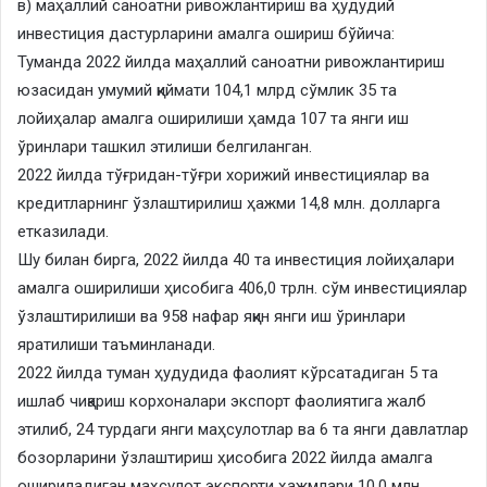
в) маҳаллий саноатни ривожлантириш ва ҳудудий
инвестиция дастурларини амалга ошириш бўйича:
Туманда 2022 йилда маҳаллий саноатни ривожлантириш
юзасидан умумий қиймати 104,1 млрд сўмлик 35 та
лойиҳалар амалга оширилиши ҳамда 107 та янги иш
ўринлари ташкил этилиши белгиланган.
2022 йилда тўғридан-тўғри хорижий инвестициялар ва
кредитларнинг ўзлаштирилиш ҳажми 14,8 млн. долларга
етказилади.
Шу билан бирга, 2022 йилда 40 та инвестиция лойиҳалари
амалга оширилиши ҳисобига 406,0 трлн. сўм инвестициялар
ўзлаштирилиши ва 958 нафар яқин янги иш ўринлари
яратилиши таъминланади.
2022 йилда туман ҳудудида фаолият кўрсатадиган 5 та
ишлаб чиқариш корхоналари экспорт фаолиятига жалб
этилиб, 24 турдаги янги маҳсулотлар ва 6 та янги давлатлар
бозорларини ўзлаштириш ҳисобига 2022 йилда амалга
ошириладиган маҳсулот экспорти ҳажмлари 10,0 млн.