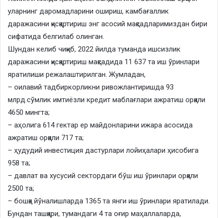
уларнинг даромадларини ошириш, камбағаллик
даражасини қисқартириш энг асосий мақсадларимиздан бири
сифатида белгилаб олинган.
Шундан келиб чиқиб, 2022 йилда туманда ишсизлик
даражасини қисқартириш мақсадида 11 637 та иш ўринлари
яратилиши режалаштирилган. Жумладан,
– оилавий тадбиркорликни ривожлантиришда 93
млрд.сўмлик имтиёзли кредит маблағлари ажратиш орқали
4650 мингта;
– аҳолига 614 гектар ер майдонларини ижара асосида
ажратиш орқали 717 та;
– ҳудудий инвестиция дастурлари лойиҳалари ҳисобига
958 та;
– давлат ва хусусий сектордаги бўш иш ўринлари орқали
2500 та;
– бошқа йўналишларда 1365 та янги иш ўринлари яратилади.
Бундан ташқари, тумандаги 4 та оғир маҳаллаларда,