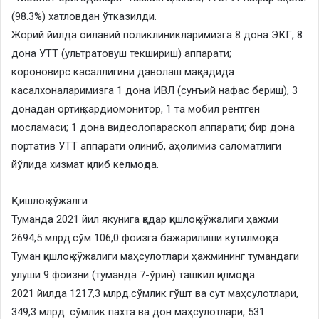
(98.3%) хатловдан ўтказилди.
Жорий йилда оилавий поликлиникларимизга 8 дона ЭКГ, 8
дона УТТ (ультратовуш текшириш) аппарати;
короновирс касаллигини даволаш мақсадида
касалхоналаримизга 1 дона ИВЛ (сунъий нафас бериш), 3
донадан ортиқ кардиомонитор, 1 та мобил рентген
мосламаси; 1 дона видеолопараскоп аппарати; бир дона
портатив УТТ аппарати олиниб, аҳолимиз саломатлиги
йўлида хизмат қилиб келмоқда.
Қишлоқ хўжалги
Туманда 2021 йил якунига қадар қишлоқ хўжалиги ҳажми
2694,5 млрд.сўм 106,0 фоизга бажарилиши кутилмоқда.
Туман қишлоқ хўжалиги маҳсулотлари ҳажмининг тумандаги
улуши 9 фоизни (туманда 7-ўрин) ташкил қилмоқда.
2021 йилда 1217,3 млрд.сўмлик гўшт ва сут маҳсулотлари,
349,3 млрд. сўмлик пахта ва дон маҳсулотлари, 531