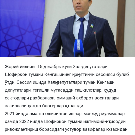
Жорий йилнинг 15 декабрь куни Халқ депутатлари
Шофиркон тумани Кенгашининг қирқ еттинчи сессияси бўлиб
ўтди. Сессия ишида Халқ депутатлари туман Кенгаши
депутатлари, тегишли мутасадди ташкилотлар, ҳудуд
секторлари раҳбарлари, оммавий ахборот воситалари
вакиллари ҳамда блогерлар қатнашди.
2021 йилда амалга оширилган ишлар, мавжуд муаммолар
ҳамда 2022 йилда Шофиркон тумани ижтимоий-иқтисодий
ривожлантириш борасидаги устувор вазифалар юзасидан